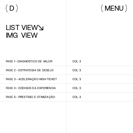
D
MENU
LIST VIEW
IMG  VIEW
FASE 1 • DIAGNÓSTICO DE VALOR
COL 3
FASE 2 • ESTRATÉGIA DE DESEJO
COL 3
FASE 3 • ACELERAÇÃO HIGH-TICKET
COL 3
FASE 4 • CÓDIGOS DA EXPERIÊNCIA
COL 3
FASE 5 • PRESTÍGIO E OTIMIZAÇÃO
COL 3